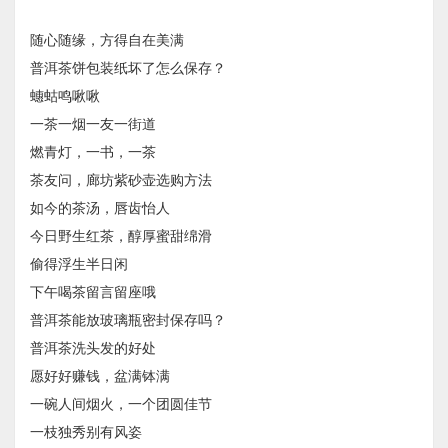
随心随缘，方得自在美满
普洱茶饼包装纸坏了怎么保存？
蟪蛄鸣啾啾
一茶一烟一友一街道
燃青灯，一书，一茶
茶友问，廊坊紫砂壶选购方法
如今的茶汤，唇齿怡人
今日野生红茶，醇厚蜜甜绵滑
偷得浮生半日闲
下午喝茶留言留座哦
普洱茶能放玻璃瓶密封保存吗？
普洱茶洗头发的好处
愿好好赚钱，盆满钵满
一碗人间烟火，一个团圆佳节
一枝独秀别有风姿