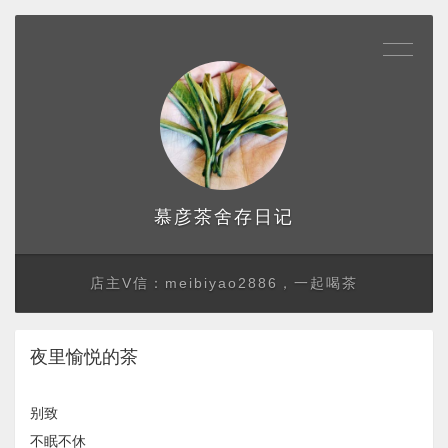
存日记
慕彦茶舍
店主V信：meibiyao2886，一起喝茶
夜里愉悦的茶
别致
不眠不休