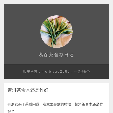
存日记
慕彦茶舍
店主V信：meibiyao2886，一起喝茶
普洱茶盒木还是竹好
有朋友买了茶后问我，在家里存放的时候，普洱茶盒木还是竹
好？