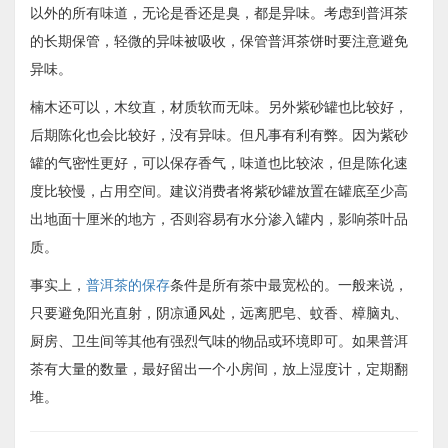
以外的所有味道，无论是香还是臭，都是异味。考虑到普洱茶
的长期保管，轻微的异味被吸收，保管普洱茶饼时要注意避免
异味。
楠木还可以，木纹直，材质软而无味。另外紫砂罐也比较好，
后期陈化也会比较好，没有异味。但凡事有利有弊。因为紫砂
罐的气密性更好，可以保存香气，味道也比较浓，但是陈化速
度比较慢，占用空间。建议消费者将紫砂罐放置在罐底至少高
出地面十厘米的地方，否则容易有水分渗入罐内，影响茶叶品
质。
事实上，
普洱茶的保存
条件是所有茶中最宽松的。一般来说，
只要避免阳光直射，阴凉通风处，远离肥皂、蚊香、樟脑丸、
厨房、卫生间等其他有强烈气味的物品或环境即可。如果普洱
茶有大量的数量，最好留出一个小房间，放上湿度计，定期翻
堆。