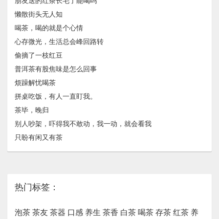
朋友送的红茶长毛了能喝吗
懒散街头无人知
喝茶，喝的就是个心情
心存微光，生活总会峰回路转
偷摘了一枝红豆
普洱茶有股焦味是怎么回事
烦躁解忧喝茶
拼桌吃饭，有人一直盯我。
茶毕，晚归
别人吵架，吓得我不敢动，我一动，就会看我
只盼有闲又有茶
热门标签：
泡茶
茶友
茶器
口感
养生
茶香
白茶
喝茶
存茶
红茶
养