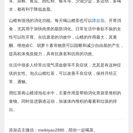
耳、杂粮、黄瓜、西红柿、银耳等。少油少盐，多运动，多喝
水，都有利于降低血脂。
山楂有很强的消化功能。每天喝山楂茶也可以
降血脂
。开胃消
食，尤其用于加快肉类的脂肪消化。日常生活中食欲不振的女
性可以吃开胃。在抗衰老的功效中，山楂的作用最大，其黄
酮、维他命C、胡萝卜素等物质可以阻断和减少自由基的产生，
提高机体免疫能力，具有抗衰老和抗癌的功效。
生活中很多人经常出现气滞血瘀等不良症状，尤其是有这种症
状的女性。泡点山楂红茶，可以改善不良症状，保持月经正
常、通畅。
用红茶将山楂浸泡在水中，主要作用是帮助消化胃袋里堆积的
食物。同时促进肠道运动，加速体内堆积的毒素和垃圾的排
出。
添加店主微信：meibiyao2886，陪你一起喝茶。