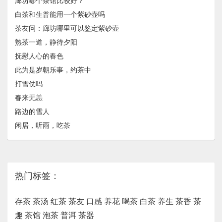
廊坊哪个茶馆比较好？
白茶和生普能用一个紫砂壶吗
茶友问：廊坊哪里可以鉴定紫砂壶
熟茶一道，静待夕阳
抚慰人心的春色
此为是岁朝乐事，约茶中
打雪仗吗
春来无恙
路边的雪人
闲居，听雨，吃茶
热门标签：
存茶
茶汤
红茶
茶友
口感
养花
喝茶
白茶
养生
茶香
茶
趣
茶馆
泡茶
普洱
茶器