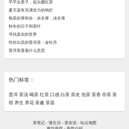
芊芊女君子，低头啜红茶
夏天该有充满张力的绚烂
熟茶的厚和浓：浓非厚，淡非薄
秋冬的日子和茶叶
寻找真实的世界
性价比高的普洱茶：金牡丹
普洱茶显毫什么意思
热门标签：
普洱
茶汤
喝茶
红茶
口感
白茶
茶友
泡茶
茶香
存茶
茶
馆
养生
养花
茶趣
茶器
茶笔记
-
慢生活
-
茶友说
-
站点地图
廊坊茶馆
-
茶馆介绍