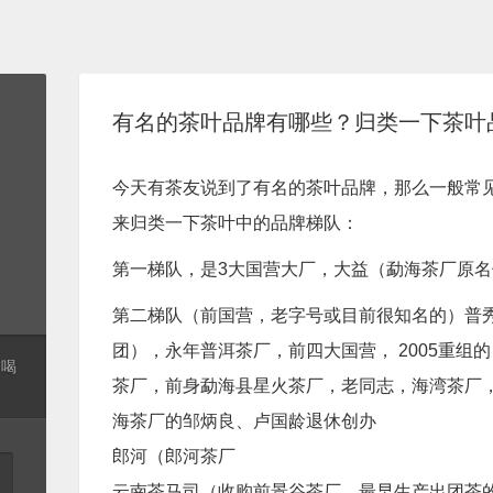
有名的茶叶品牌有哪些？归类一下茶叶
今天有茶友说到了有名的茶叶品牌，那么一般常
来归类一下茶叶中的品牌梯队：
第一梯队，是3大国营大厂，大益（勐海茶厂原
第二梯队（前国营，老字号或目前很知名的）普
团），永年普洱茶厂，前四大国营， 2005重组
起喝
茶厂，前身勐海县星火茶厂，老同志，海湾茶厂，云
海茶厂的邹炳良、卢国龄退休创办
郎河（郎河茶厂
云南茶马司（收购前景谷茶厂，最早生产出团茶