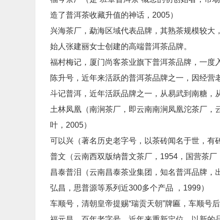
造了普洱茶收藏升值的神话，2005）
兴海茶厂，勐海区域代表品牌，其熟茶规模较大，
始人张建丽女士创建的高端普洱茶品牌。
福村梅记，厦门尚客茶业旗下普洱茶品牌，一度入
陈升号，近年来活跃的普洱茶品牌之一，因经营
斗记普洱，近年活跃品牌之一，从易武到南糖，从
土林凤凰（南涧茶厂，即云南南涧凤凰沱茶厂，云
叶，2005）
可以兴（著名历史老字号，以茶砖闻名于世，有砖
普文（云南西双版纳普文茶厂，1954，国营茶
昌泰普泪（云南昌泰茶业集团，知名普洱品牌，
弘昌，思普源等系列近300多个产品 ，1999）
车顺号，清朝皇帝提赐“瑞贡天朝”牌匾，车顺号后
福元昌，百年老字号，近年来重新定位，以新的