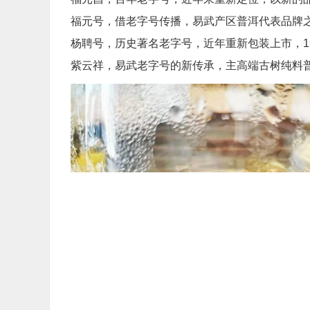
福元号，借老字号传播，易武产区普洱代表品牌之
杨聘号，历史著名老字号，近年重新包装上市，19
紫云祥，易武老字号的新传承，主高端古树纯料