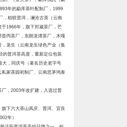
93年的勐库茶叶配制厂，1999
厂，柏联普洱，澜沧古茶（云南
于1966年，旗下邦崴茶厂，芒
邦昔丙茶厂，东朗龙谭茶厂，木嘎
号，龙生（云南龙生绿色产业（集
曾经的普洱茶高度，重新定位包装
最大，同庆号（著名历史老字号
氏私家茶园初制厂、云南思茅鸿泰
厂，2003年改扩建，入选过普
，旗下六大茶山凤庆、普洱、宜良
02年）
场最活跃普洱茶高端品牌之一，创