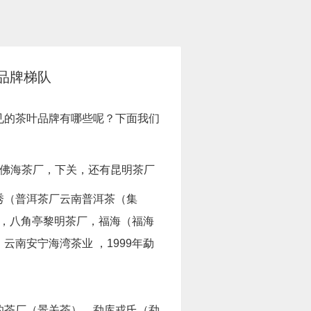
品牌梯队
见的茶叶品牌有哪些呢？下面我们
名佛海茶厂，下关，还有昆明茶厂
秀（普洱茶厂云南普洱茶（集
的，八角亭黎明茶厂，福海（福海
南安宁海湾茶业 ，1999年勐
的茶厂（景关茶），勐库戎氏（勐