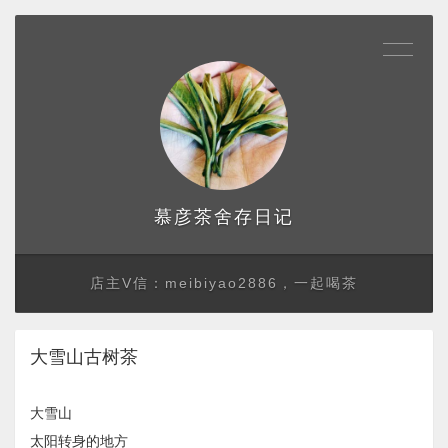
存日记
慕彦茶舍
店主V信：meibiyao2886，一起喝茶
大雪山古树茶
大雪山
太阳转身的地方