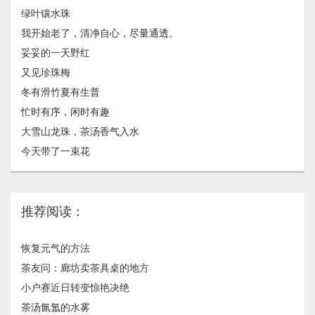
绿叶镶水珠
我开始老了，清净自心，尽量通透。
妥妥的一天野红
又见珍珠梅
冬有滑竹夏有生普
忙时有序，闲时有趣
大雪山龙珠，茶汤香气入水
今天带了一束花
推荐阅读：
恢复元气的方法
茶友问：廊坊卖茶具桌的地方
小户赛近日转变惊艳决绝
茶汤氤氲的水雾