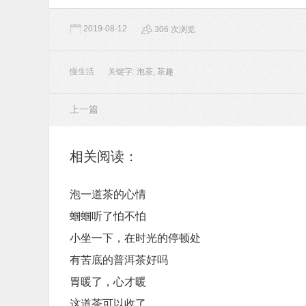
2019-08-12
306 次浏览
慢生活
关键字:
泡茶
,
茶趣
上一篇
相关阅读：
泡一道茶的心情
蝈蝈听了怕不怕
小坐一下，在时光的停顿处
有苦底的普洱茶好吗
胃暖了，心才暖
这道茶可以收了