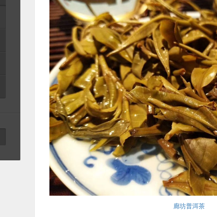
廊坊普洱茶