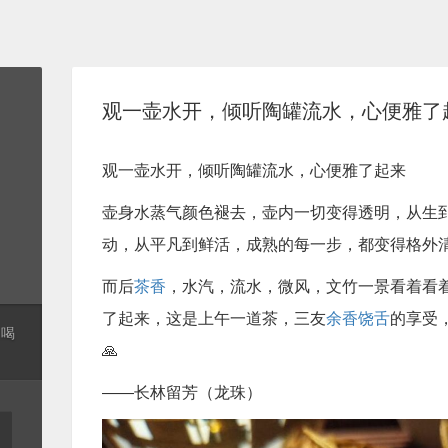
观一壶水开，倾听陶罐流水，心便雅了
观一壶水开，倾听陶罐流水，心便雅了起来
壶身水蒸气颜色褪去，壶内一切变得透明，从生
动，从平凡到鲜活，成熟的每一步，都变得格外
而后
茶香
，水汽，流水，微风，文竹一景看着看
了起来，这是上午一道茶，三友
余香饶舌
的享受
起喝
🙏
——长林留芳（龙珠）