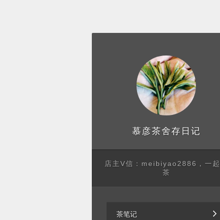
存日记
慕彦茶舍
店主V信：meibiyao2886，一
茶
茶笔记