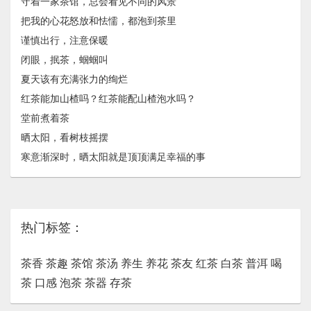
守着一家茶馆，总会看见不同的风景
把我的心花怒放和怯懦，都泡到茶里
谨慎出行，注意保暖
闭眼，抿茶，蝈蝈叫
夏天该有充满张力的绚烂
红茶能加山楂吗？红茶能配山楂泡水吗？
堂前煮着茶
晒太阳，看树枝摇摆
寒意渐深时，晒太阳就是顶顶满足幸福的事
热门标签：
茶香
茶趣
茶馆
茶汤
养生
养花
茶友
红茶
白茶
普洱
喝
茶
口感
泡茶
茶器
存茶