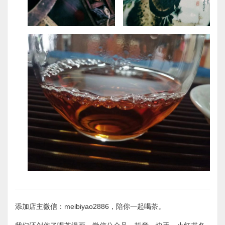
添加店主微信：meibiyao2886，陪你一起喝茶。