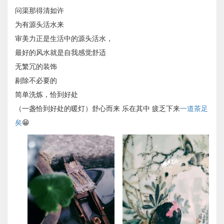
问渠那得清如许
为有源头活水来
审美力正是生活中的源头活水，
最好的风水就是自我感觉舒适
无繁冗的装饰
剔除不必要的
简单洗炼，恰到好处
（一盏恰到好处的暖灯）舒心而来 乐在其中 疲乏下来
一道茶足
矣
😁