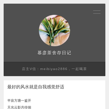
存日记
慕彦茶舍
店主V信：meibiyao2886，一起喝茶
最好的风水就是自我感觉舒适
半亩方塘一鉴开
天光云影共徘徊