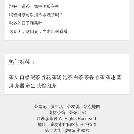
泡好一道茶，如中奖般兴奋
喝普洱茶可以用冷水洗茶吗？
秋冬的日子和茶叶
这春天，这阳光，当走出来看看
热门标签：
茶友
口感
喝茶
养花
茶汤
泡茶
白茶
茶香
存茶
茶趣
普
洱
茶器
养生
茶馆
红茶
茶笔记
-
慢生活
-
茶友说
-
站点地图
廊坊茶馆
-
茶馆介绍
© 慕彦茶舍 All Rights Reserved.
地址：廊坊市广阳区新开路街道
第二大街北内街c座90号