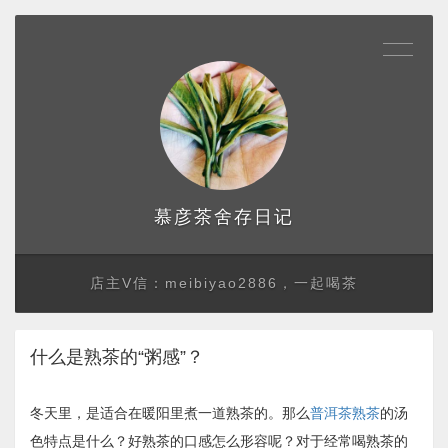
存日记
慕彦茶舍
店主V信：meibiyao2886，一起喝茶
什么是熟茶的“粥感”？
冬天里，是适合在暖阳里煮一道熟茶的。那么
普洱茶熟茶
的汤
色特点是什么？好熟茶的口感怎么形容呢？对于经常喝熟茶的