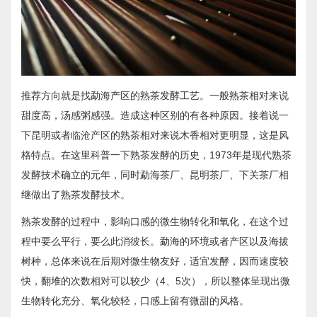
推荐方向就是找勐海产区的熟茶发酵工艺。一般熟茶相对来说
甜度高，汤感粥感强。造成这种区别的有各种原因。接着说一
下昆明或者临沧产区的熟茶相对来说木香相对更明显，这是风
格特点。在这里科普一下熟茶发酵的历史，1973年是现代熟茶
发酵技术确立的元年，同时勐海茶厂、昆明茶厂、下关茶厂相
继做出了熟茶发酵技术。
熟茶发酵的过程中，影响口感的微生物转化和氧化，在这个过
程中要么平行，要么此消彼长。勐海的环境或者产区以及海拔
树种，总体来说在后期对微生物友好，适宜发酵，因而速度较
快，翻堆的次数相对可以较少（4、5次），所以整体呈现出微
生物转化充分、氧化较轻，口感上留有微甜的风格。