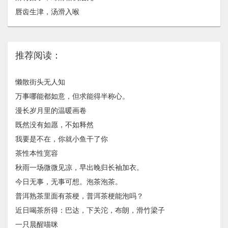
唇齿生津，汤滑入喉
推荐阅读：
懒散街头无人知
万事哪能都如意，但求能得半称心。
漫长岁月里的温暖画卷
既然没有如愿，不如释然
我要是不在，你就小鱼干了你
茶性本性宽容
秋雨一场微微见凉，早出晚归长袖加衣。
今日无事，无事可想。泡茶泡茶。
普洱熟茶里面有茶梗，普洱茶梗能泡吗？
近日喝茶所得：巴达，下关沱，布朗，滑竹梁子
一只晨醒喵咪