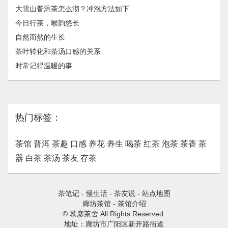
大雪山普洱茶怎么沏？冲泡方法如下
今日行茶，喉韵悠长
自然而然的生长
茶叶转化和茶汤口感的关系
时常记得温暖的事
热门标签：
茶馆
普洱
茶趣
口感
养花
养生
喝茶
红茶
泡茶
茶香
茶
器
白茶
茶汤
茶友
存茶
茶笔记
-
慢生活
-
茶友说
-
站点地图
廊坊茶馆
-
茶馆介绍
© 慕彦茶舍 All Rights Reserved.
地址：廊坊市广阳区新开路街道