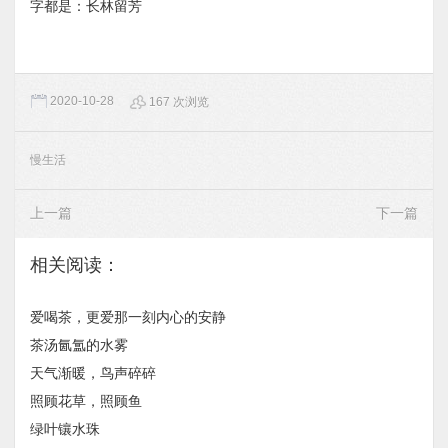
字都是：长林留芳
2020-10-28
167 次浏览
慢生活
上一篇
下一篇
相关阅读：
爱喝茶，更爱那一刻内心的安静
茶汤氤氲的水雾
天气渐暖，鸟声碎碎
照顾花草，照顾鱼
绿叶镶水珠