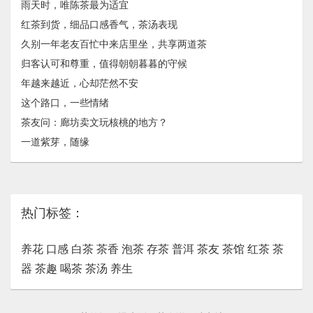
雨天时，唯陈茶最为适宜
红茶到货，细品口感香气，茶汤表现
久别一年老友百忙中来店里坐，共享两道茶
归客认可和尊重，值得朝朝暮暮的守候
年越来越近，心却茫然不安
这个路口，一些情绪
茶友问：廊坊卖文玩核桃的地方？
一道紫芽，随缘
热门标签：
养花
口感
白茶
茶香
泡茶
存茶
普洱
茶友
茶馆
红茶
茶
器
茶趣
喝茶
茶汤
养生