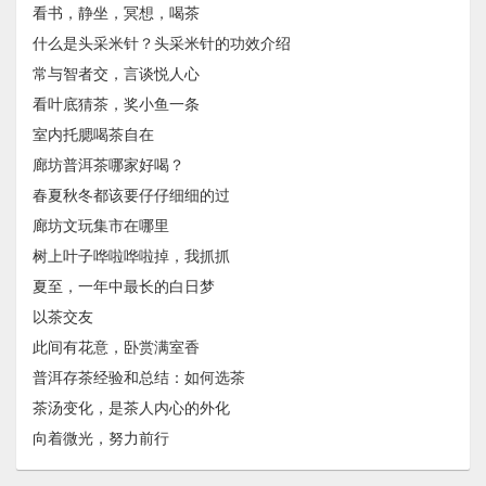
看书，静坐，冥想，喝茶
什么是头采米针？头采米针的功效介绍
常与智者交，言谈悦人心
看叶底猜茶，奖小鱼一条
室内托腮喝茶自在
廊坊普洱茶哪家好喝？
春夏秋冬都该要仔仔细细的过
廊坊文玩集市在哪里
树上叶子哗啦哗啦掉，我抓抓
夏至，一年中最长的白日梦
以茶交友
此间有花意，卧赏满室香
普洱存茶经验和总结：如何选茶
茶汤变化，是茶人内心的外化
向着微光，努力前行