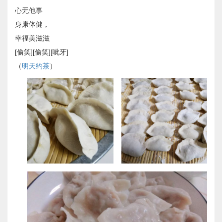
心无他事
身康体健，
幸福美滋滋
[偷笑][偷笑][呲牙]
（
明天约茶
）