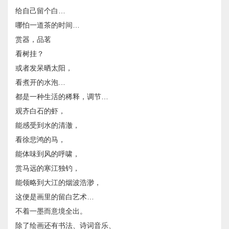
给自己留个白…
哪怕一道茶的时间…
赏器，品茗
​看树挂？
或者发呆晒太阳，
看煮开的水泡…
都是一种生活的稀释，调节…
​观齐白石的虾，
能感受到水的清澈，
看徐悲鸿的马，
能体味到风的呼啸，
赏马远的寒江独钓，
能领略到大江的烟波浩渺，
这便是画里的留白艺术…
不着一墨而意境全出。
除了绘画还有书法、诗词音乐、