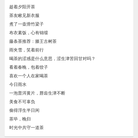
趁着夕阳开茶
茶友瞅见新衣服
煮了一壶滑竹梁子
布衣素饭，心有锦缎
藤条茶推荐：滕王古树茶
雨夹雪，笑着前行
喝茶的涩感是什么意思，涩生津苦回甘对吗？
看着春晚，包着饺子
喜欢一个人在家喝茶
今日雨水
一泡普洱黄片，唇齿生津不断
美食不可辜负
偷得浮生半日闲
茶毕，晚归
时光中共守一道茶