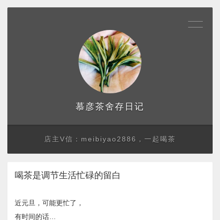
存日记
慕彦茶舍
店主V信：meibiyao2886，一起喝茶
喝茶是调节生活忙碌的留白
近元旦，可能更忙了，
有时间的话…