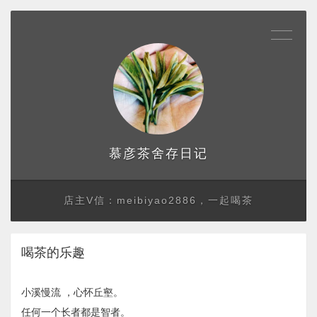
存日记
慕彦茶舍
店主V信：meibiyao2886，一起喝茶
喝茶的乐趣
小溪慢流 ，心怀丘壑。
任何一个长者都是智者。