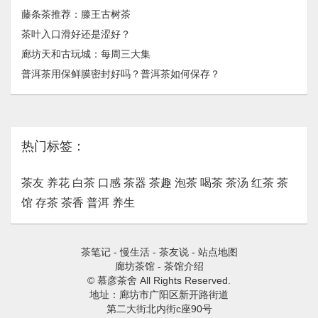
藤条茶推荐：滕王古树茶
茶叶入口滑好还是涩好？
廊坊天和古玩城：每周三大集
普洱茶用保鲜膜密封好吗？普洱茶如何保存？
热门标签：
茶友
养花
白茶
口感
茶器
茶趣
泡茶
喝茶
茶汤
红茶
茶
馆
存茶
茶香
普洱
养生
茶笔记
-
慢生活
-
茶友说
-
站点地图
廊坊茶馆
-
茶馆介绍
© 慕彦茶舍 All Rights Reserved.
地址：廊坊市广阳区新开路街道
第二大街北内街c座90号