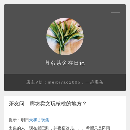
存日记
慕彦茶舍
店主V信：meibiyao2886，一起喝茶
茶友问：廊坊卖文玩核桃的地方？
提示：明日
天和古玩集
出集的人，现在就已到，并夜宿这儿。。。希望只是阵雨