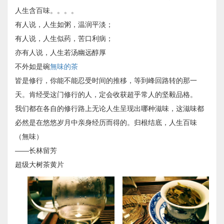
人生含百味。。。。
有人说，人生如粥，温润平淡；
有人说，人生似药，苦口利病；
亦有人说，人生若汤幽远醇厚
不外如是碗
無味的茶
皆是修行，你能不能忍受时间的推移，等到峰回路转的那一
天。肯经受这门修行的人，定会收获超乎常人的坚毅品格。
我们都在各自的修行路上无论人生呈现出哪种滋味，这滋味都
必然是在悠悠岁月中亲身经历而得的。归根结底，人生百味
（無味）
——长林留芳
超级大树茶黄片