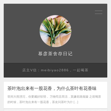
存日记
慕彦茶舍
店主V信：meibiyao2886，一起喝茶
茶叶泡出来有一股花香，为什么茶叶有花香味
世间大雨滂沱，你要藏好软弱， 万物苟且而活，莫嫌前路颠簸 之前喝茶
的时候，茶叶泡出来有一股花香，茶友问茶叶为什 […]