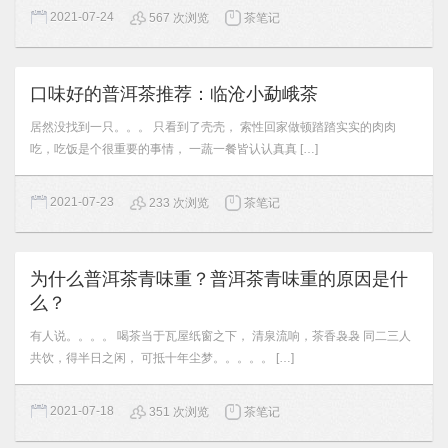
2021-07-24
567 次浏览
茶笔记
口味好的普洱茶推荐：临沧小勐峨茶
居然没找到一只。。。 只看到了壳壳， 索性回家做顿踏踏实实的肉肉
吃，吃饭是个很重要的事情， 一蔬一餐皆认认真真 […]
2021-07-23
233 次浏览
茶笔记
为什么普洱茶青味重？普洱茶青味重的原因是什
么？
有人说。。。。 喝茶当于瓦屋纸窗之下， 清泉流响，茶香袅袅 同二三人
共饮，得半日之闲， 可抵十年尘梦。。。。。 […]
2021-07-18
351 次浏览
茶笔记