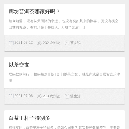
廊坊普洱茶哪家好喝？
如今知道， 没有从天而降的幸运， 也没有突如其来的惊喜， 更没有横空
出世的奇迹； 有的只是千番投入、万般辛苦后 […]
2021-07-12
232 次浏览
茶友说
以茶交友
埋头款款前行， 抬头豁然开朗 [合十]以茶交友， 独处亦或是自居皆喜乐津
津
2021-07-06
213 次浏览
慢生活
白茶里杆子特别多
有茶友问，白茶里杆子特别多，是怎么回事？ 其实茶梗数量差异，主要是