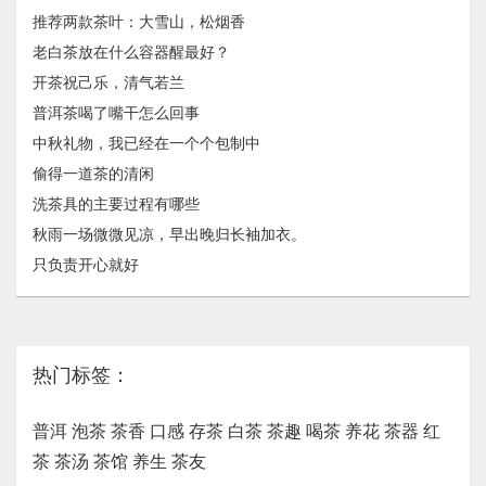
推荐两款茶叶：大雪山，松烟香
老白茶放在什么容器醒最好？
开茶祝己乐，清气若兰
普洱茶喝了嘴干怎么回事
中秋礼物，我已经在一个个包制中
偷得一道茶的清闲
洗茶具的主要过程有哪些
秋雨一场微微见凉，早出晚归长袖加衣。
只负责开心就好
热门标签：
普洱
泡茶
茶香
口感
存茶
白茶
茶趣
喝茶
养花
茶器
红
茶
茶汤
茶馆
养生
茶友