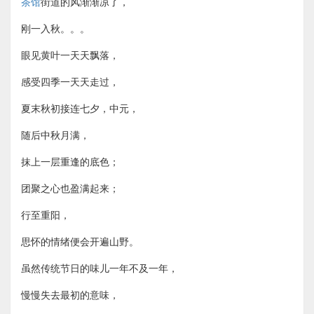
茶馆
街道的风渐渐凉了，
刚一入秋。。。
眼见黄叶一天天飘落，
感受四季一天天走过，
夏末秋初接连七夕，中元，
随后中秋月满，
抹上一层重逢的底色；
团聚之心也盈满起来；
行至重阳，
思怀的情绪便会开遍山野。
虽然传统节日的味儿一年不及一年，
慢慢失去最初的意味，