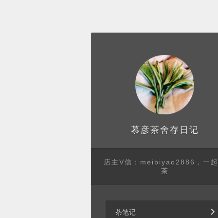
存日记
慕彦茶舍
店主V信：meibiyao2886，一
茶
茶笔记