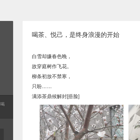
喝茶、悦己，是终身浪漫的开始
白雪却嫌春色晚，
故穿庭树作飞花。
​柳条初放不禁寒，
​只盼……
​满添茶鼎候解封[捂脸]
起喝