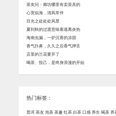
茶友问：廊坊哪里有卖茶具的
心宽似海，清风常伴
目光之处处处风景
夏到秋的过渡意味着逃离炎热
海南虫漏，一炉沉香的凉甜
香气扑鼻，久久之后香气押舌
店里的兰花要开了
喝茶、悦己，是终身浪漫的开始
热门标签：
普洱
茶友
泡茶
茶趣
红茶
白茶
口感
养生
喝茶
养