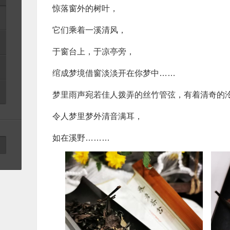
惊落窗外的树叶，
它们乘着一溪清风，
于窗台上，于凉亭旁，
绾成梦境借窗淡淡开在你梦中……
梦里雨声宛若佳人拨弄的丝竹管弦，有着清奇的
令人梦里梦外清音满耳，
如在溪野………