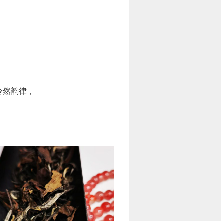
泠然韵律，