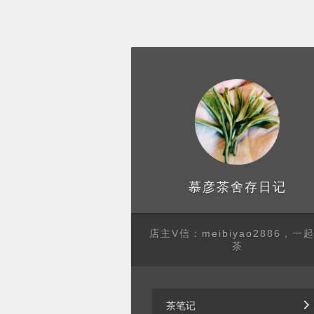
存日记
慕彦茶舍
店主V信：meibiyao2886，一
茶
茶笔记