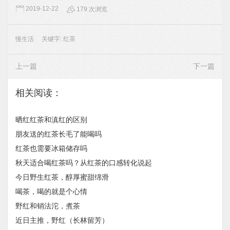
2019-12-22
179 次浏览
慢生活
关键字:
红茶
上一篇
下一篇
相关阅读：
晒红红茶和滇红的区别
朋友送的红茶长毛了能喝吗
红茶也需要冰箱储存吗
秋天适合喝红茶吗？从红茶的口感转化说起
今日野生红茶，醇厚蜜甜绵滑
喝茶，喝的就是个心情
野红和销法沱，煮茶
近日主推，野红（长林留芳）