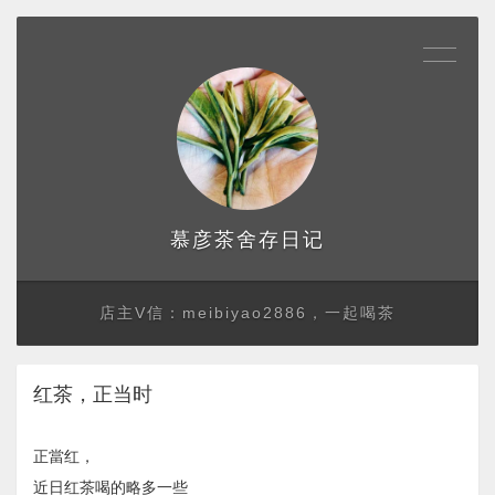
存日记
慕彦茶舍
店主V信：meibiyao2886，一起喝茶
红茶，正当时
正當红，
近日红茶喝的略多一些