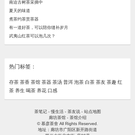
南迫古树茶采摘中
夏天的味道
煮茶约茶赏茶器
有一道好茶，可以陪你缝补岁月
武夷山红茶可以泡几次？
热门标签：
存茶
茶香
茶馆
茶器
茶汤
普洱
泡茶
白茶
茶友
茶趣
红
茶
养生
喝茶
养花
口感
茶笔记
-
慢生活
-
茶友说
-
站点地图
廊坊茶馆
-
茶馆介绍
© 慕彦茶舍 All Rights Reserved.
地址：廊坊市广阳区新开路街道