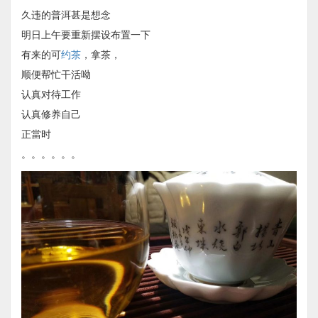
久违的普洱甚是想念
明日上午要重新摆设布置一下
有来的可
约茶
，拿茶，
顺便帮忙干活呦
认真对待工作
认真修养自己
正當时
。。。。。。