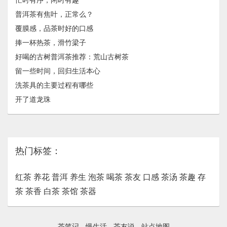
忙时有序，闲时有趣
普洱茶有焦叶，正常么？
覆膜感，品茶时好的口感
捧一杯热茶，滑竹梁子
好喝的古树普洱茶推荐：荒山古树茶
留一些时间，回归生活本心
洗茶具的主要过程有哪些
开了道龙珠
热门标签：
红茶
养花
普洱
养生
泡茶
喝茶
茶友
口感
茶汤
茶趣
存
茶
茶香
白茶
茶馆
茶器
茶笔记
-
慢生活
-
茶友说
-
站点地图