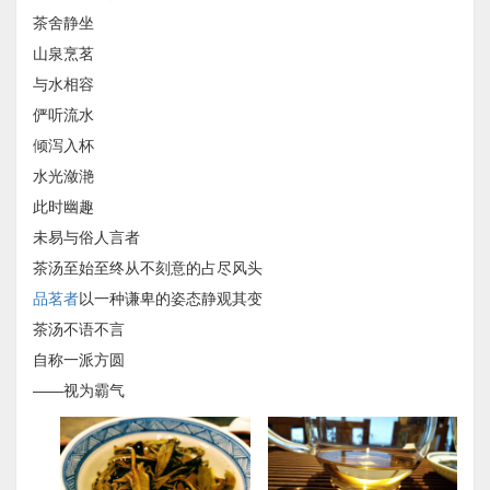
茶舍静坐
山泉烹茗
与水相容
俨听流水
倾泻入杯
水光潋滟
此时幽趣
未易与俗人言者
茶汤至始至终从不刻意的占尽风头
品茗者
以一种谦卑的姿态静观其变
茶汤不语不言
自称一派方圆
——视为霸气