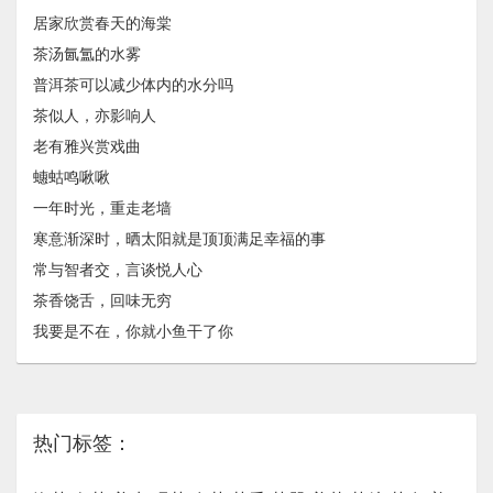
居家欣赏春天的海棠
茶汤氤氲的水雾
普洱茶可以减少体内的水分吗
茶似人，亦影响人
老有雅兴赏戏曲
蟪蛄鸣啾啾
一年时光，重走老墙
寒意渐深时，晒太阳就是顶顶满足幸福的事
常与智者交，言谈悦人心
茶香饶舌，回味无穷
我要是不在，你就小鱼干了你
热门标签：