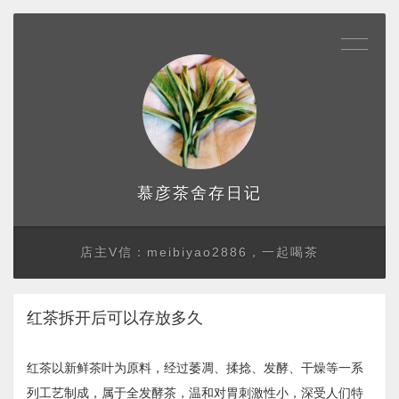
存日记
慕彦茶舍
店主V信：meibiyao2886，一起喝茶
红茶拆开后可以存放多久
红茶以新鲜茶叶为原料，经过萎凋、揉捻、发酵、干燥等一系
列工艺制成，属于全发酵茶，温和对胃刺激性小，深受人们特