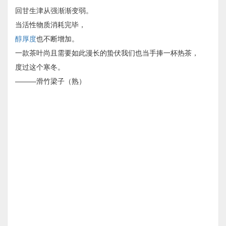
回甘生津从强渐渐变弱。
当活性物质消耗完毕，
醇厚度
也不断增加。
一款茶叶尚且需要如此漫长的蛰伏我们也当手捧一杯热茶，
度过这个寒冬。
———滑竹梁子（熟）