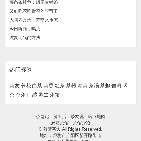
藤条茶推荐：滕王古树茶
又到吃花吃野菜的季节了
人间四月天，芳菲入水流
今日听雨，喝茶
恢复元气的方法
热门标签：
茶友
养花
白茶
茶香
红茶
茶器
泡茶
茶汤
茶趣
普洱
喝
茶
存茶
口感
养生
茶馆
茶笔记
-
慢生活
-
茶友说
-
站点地图
廊坊茶馆
-
茶馆介绍
© 慕彦茶舍 All Rights Reserved.
地址：廊坊市广阳区新开路街道