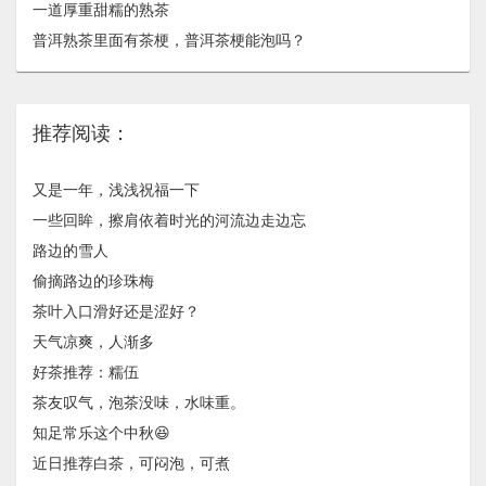
一道厚重甜糯的熟茶
普洱熟茶里面有茶梗，普洱茶梗能泡吗？
推荐阅读：
又是一年，浅浅祝福一下
一些回眸，擦肩依着时光的河流边走边忘
路边的雪人
偷摘路边的珍珠梅
茶叶入口滑好还是涩好？
天气凉爽，人渐多
好茶推荐：糯伍
茶友叹气，泡茶没味，水味重。
知足常乐这个中秋😆
近日推荐白茶，可闷泡，可煮