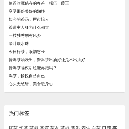
值得收藏储存的春茶：糯伍，藤王
享受那份美好的娴静
如今的茶汤，唇齿怡人
茶道主人杯为什么都大
一枝独秀别有风姿
绿叶镶水珠
今日行茶，喉韵悠长
普洱茶油浸出，普洱茶出油好还是不出油好
普洱茶隔夜后还能再泡吗？
喝茶，愉悦自己而已
心头无愁绪，美食暖身心
热门标签：
红茶
泡茶
茶趣
茶馆
茶友
茶器
普洱
养生
白茶
口感
存