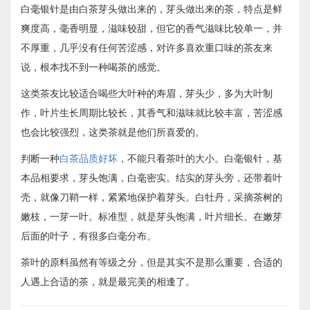
白毫银针是由白茶芽头做出来的，芽头做出来的茶，特点是鲜
爽度高，毫香明显，滋味较甜，但它的香气滋味比较单一，并
不厚重，几乎没有任何苦涩感，对许多喜欢重口味的茶友来
说，根本找不到一种喝茶的感觉。
这类茶友比较适合喝些大叶种的寿眉，芽头少，多为大叶制
作，叶片生长周期比较长，其香气和滋味就比较丰富，苦涩感
也会比较强烈，这类茶就是他们所喜爱的。
判断一种
白茶品质好坏
，不能只看茶叶的大小。白毫银针，基
本品相要求，芽头饱满，白毫密实。结实的芽头旁，还带着叶
壳，就像刀鞘一样，紧紧地保护着芽头。白牡丹，采摘茶树的
嫩枝，一芽一叶。标准型，就是芽头饱满，叶片细长。在嫩芽
后面的叶子，有很多白毫分布。
茶叶的原料虽然有等级之分，但是其实不是那么重要，合适的
人遇上合适的茶，就是最完美的相逢了。