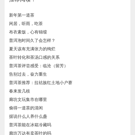
新年第一道茶
闲居，听雨，吃茶
布衣素饭，心有锦缎
普洱泡时间久了会怎样？
夏天该有充满张力的绚烂
茶叶转化和茶汤口感的关系
普洱茶评尝感受：临沧（留芳）
告别过去，奋力重生
普洱茶推荐：拉祜族红土地小户赛
春来发几枝
廊坊文玩集市在哪里
偷得一道茶的清闲
据说什么人养什么盏
普洱茶能在冰箱冷藏吗
廊坊万达有卖茶叶的吗